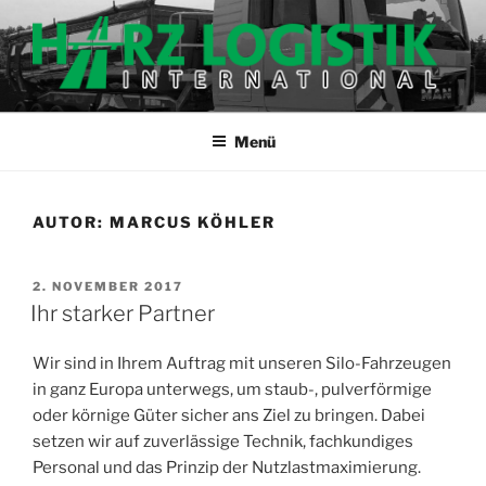
Zum
Inhalt
springen
HARZ-LOGISTIK.DE
harz-logistik.de
Menü
AUTOR:
MARCUS KÖHLER
VERÖFFENTLICHT
2. NOVEMBER 2017
AM
Ihr starker Partner
Wir sind in Ihrem Auftrag mit unseren Silo-Fahrzeugen
in ganz Europa unterwegs, um staub-, pulverförmige
oder körnige Güter sicher ans Ziel zu bringen. Dabei
setzen wir auf zuverlässige Technik, fachkundiges
Personal und das Prinzip der Nutzlastmaximierung.